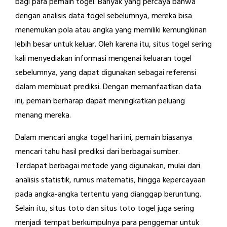
bagi para pemain togel. Banyak yang percaya bahwa
dengan analisis data togel sebelumnya, mereka bisa
menemukan pola atau angka yang memiliki kemungkinan
lebih besar untuk keluar. Oleh karena itu, situs togel sering
kali menyediakan informasi mengenai keluaran togel
sebelumnya, yang dapat digunakan sebagai referensi
dalam membuat prediksi. Dengan memanfaatkan data
ini, pemain berharap dapat meningkatkan peluang
menang mereka.
Dalam mencari angka togel hari ini, pemain biasanya
mencari tahu hasil prediksi dari berbagai sumber.
Terdapat berbagai metode yang digunakan, mulai dari
analisis statistik, rumus matematis, hingga kepercayaan
pada angka-angka tertentu yang dianggap beruntung.
Selain itu, situs toto dan situs toto togel juga sering
menjadi tempat berkumpulnya para penggemar untuk