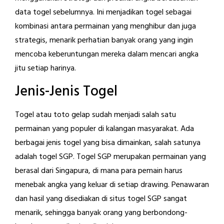
data togel sebelumnya. Ini menjadikan togel sebagai
kombinasi antara permainan yang menghibur dan juga
strategis, menarik perhatian banyak orang yang ingin
mencoba keberuntungan mereka dalam mencari angka
jitu setiap harinya.
Jenis-Jenis Togel
Togel atau toto gelap sudah menjadi salah satu
permainan yang populer di kalangan masyarakat. Ada
berbagai jenis togel yang bisa dimainkan, salah satunya
adalah togel SGP. Togel SGP merupakan permainan yang
berasal dari Singapura, di mana para pemain harus
menebak angka yang keluar di setiap drawing. Penawaran
dan hasil yang disediakan di situs togel SGP sangat
menarik, sehingga banyak orang yang berbondong-