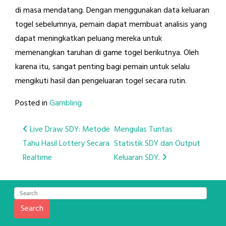
di masa mendatang. Dengan menggunakan data keluaran
togel sebelumnya, pemain dapat membuat analisis yang
dapat meningkatkan peluang mereka untuk
memenangkan taruhan di game togel berikutnya. Oleh
karena itu, sangat penting bagi pemain untuk selalu
mengikuti hasil dan pengeluaran togel secara rutin.
Posted in
Gambling
Post
Live Draw SDY: Metode
Mengulas Tuntas
Tahu Hasil Lottery Secara
Statistik SDY dan Output
navigation
Realtime
Keluaran SDY.
Search