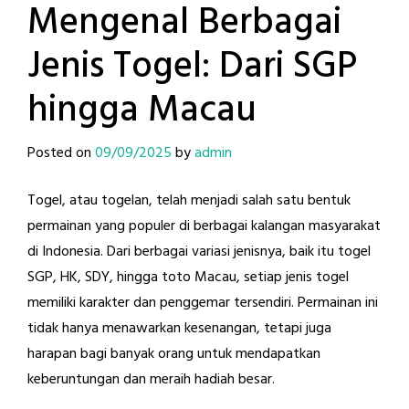
Mengenal Berbagai
Jenis Togel: Dari SGP
hingga Macau
Posted on
09/09/2025
by
admin
Togel, atau togelan, telah menjadi salah satu bentuk
permainan yang populer di berbagai kalangan masyarakat
di Indonesia. Dari berbagai variasi jenisnya, baik itu togel
SGP, HK, SDY, hingga toto Macau, setiap jenis togel
memiliki karakter dan penggemar tersendiri. Permainan ini
tidak hanya menawarkan kesenangan, tetapi juga
harapan bagi banyak orang untuk mendapatkan
keberuntungan dan meraih hadiah besar.