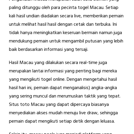
paling ditunggu oleh para pecinta togel Macau. Setiap
kali hasil undian diadakan secara live, memberikan pemain
untuk melihat hasil hasil dengan cetak dan terbuka. Ini
tidak hanya meningkatkan keseruan bermain namun juga
mendukung pemain untuk mengambil putusan yang lebih
baik berdasarkan informasi yang tersaji.
Hasil Macau yang dilakukan secara real-time juga
merupakan lantai informasi yang penting bagi mereka
yang mengikuti togel online. Dengan mengetahui hasil
hasil hari ini, pemain dapat menganalisis) angka-angka
yang sering muncul dan merumuskan taktik yang tepat.
Situs toto Macau yang dapat dipercaya biasanya
menyediakan akses mudah menuju live draw, sehingga
pemain dapat mengikuti setiap detik dengan leluasa.