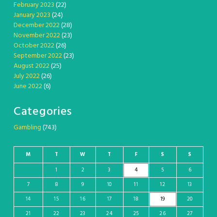
February 2023
(22)
January 2023
(24)
December 2022
(28)
November 2022
(23)
October 2022
(26)
September 2022
(23)
August 2022
(25)
July 2022
(26)
June 2022
(6)
Categories
Gambling
(743)
M
T
W
T
F
S
S
1
2
3
4
5
6
7
8
9
10
11
12
13
14
15
16
17
18
19
20
21
22
23
24
25
26
27