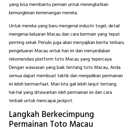
yang bisa membantu pemain untuk meningkatkan
kemungkinan kemenangan mereka.
Untuk mereka yang baru mengenal industri togel, detail
mengenai keluaran Macau dan cara bermain yang tepat
penting sekali. Penulis juga akan menyajikan berita terbaru
pengeluaran Macau untuk hari ini dan menyediakan
rekomendasi platform toto Macau yang tepercaya.
Dengan wawasan yang baik tentang toto Macau, Anda
semua dapat membuat taktik dan menjadikan permainan
ini lebih bermanfaat. Mari kita gali lebih lanjut tentang
hal-hal yang ditawarkan oleh permainan ini dan cara
terbaik untuk mencapai jackpot.
Langkah Berkecimpung
Permainan Toto Macau