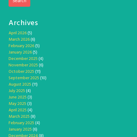
Search
Archives
April 2026
(5)
March 2026
(6)
February 2026
(5)
January 2026
(5)
December 2025
(4)
November 2025
(6)
October 2025
(11)
September 2025
(10)
August 2025
(11)
July 2025
(4)
June 2025
(3)
May 2025
(3)
April 2025
(4)
March 2025
(8)
February 2025
(4)
January 2025
(6)
December 2024
(8)