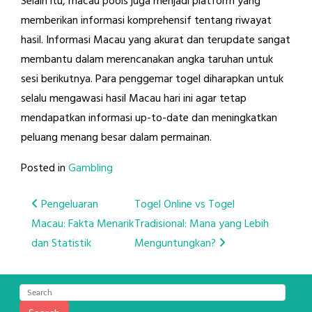
Selain itu, macau pools juga menjadi platform yang
memberikan informasi komprehensif tentang riwayat
hasil. Informasi Macau yang akurat dan terupdate sangat
membantu dalam merencanakan angka taruhan untuk
sesi berikutnya. Para penggemar togel diharapkan untuk
selalu mengawasi hasil Macau hari ini agar tetap
mendapatkan informasi up-to-date dan meningkatkan
peluang menang besar dalam permainan.
Posted in
Gambling
Post
Pengeluaran
Togel Online vs Togel
Macau: Fakta Menarik
Tradisional: Mana yang Lebih
navigation
dan Statistik
Menguntungkan?