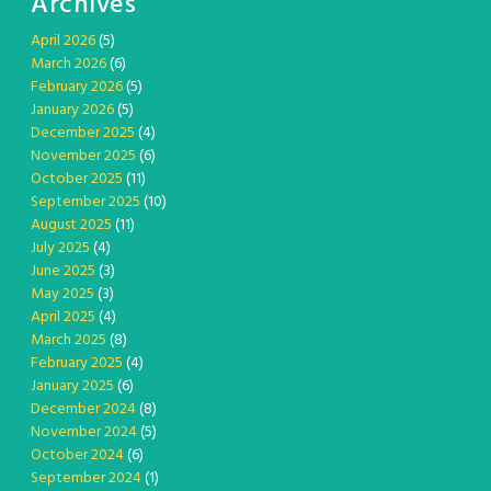
Archives
April 2026
(5)
March 2026
(6)
February 2026
(5)
January 2026
(5)
December 2025
(4)
November 2025
(6)
October 2025
(11)
September 2025
(10)
August 2025
(11)
July 2025
(4)
June 2025
(3)
May 2025
(3)
April 2025
(4)
March 2025
(8)
February 2025
(4)
January 2025
(6)
December 2024
(8)
November 2024
(5)
October 2024
(6)
September 2024
(1)