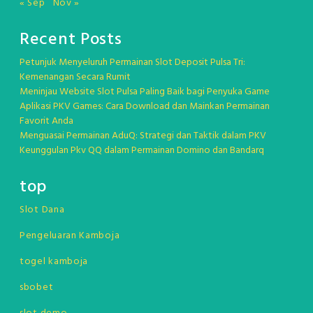
« Sep
Nov »
Recent Posts
Petunjuk Menyeluruh Permainan Slot Deposit Pulsa Tri:
Kemenangan Secara Rumit
Meninjau Website Slot Pulsa Paling Baik bagi Penyuka Game
Aplikasi PKV Games: Cara Download dan Mainkan Permainan
Favorit Anda
Menguasai Permainan AduQ: Strategi dan Taktik dalam PKV
Keunggulan Pkv QQ dalam Permainan Domino dan Bandarq
top
Slot Dana
Pengeluaran Kamboja
togel kamboja
sbobet