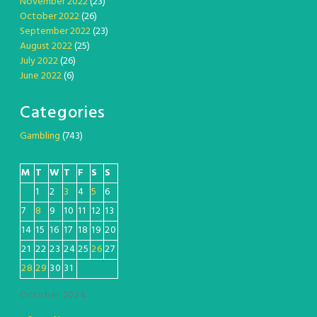
November 2022
(23)
October 2022
(26)
September 2022
(23)
August 2022
(25)
July 2022
(26)
June 2022
(6)
Categories
Gambling
(743)
M
T
W
T
F
S
S
1
2
3
4
5
6
7
8
9
10
11
12
13
14
15
16
17
18
19
20
21
22
23
24
25
26
27
28
29
30
31
October 2024