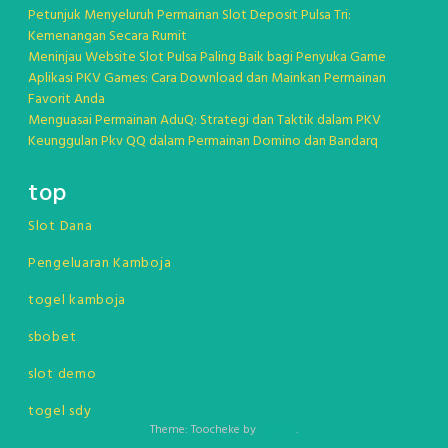
Petunjuk Menyeluruh Permainan Slot Deposit Pulsa Tri:
Kemenangan Secara Rumit
Meninjau Website Slot Pulsa Paling Baik bagi Penyuka Game
Aplikasi PKV Games: Cara Download dan Mainkan Permainan
Favorit Anda
Menguasai Permainan AduQ: Strategi dan Taktik dalam PKV
Keunggulan Pkv QQ dalam Permainan Domino dan Bandarq
top
Slot Dana
Pengeluaran Kamboja
togel kamboja
sbobet
slot demo
togel sdy
Theme: Toocheke by
LeeToo
.